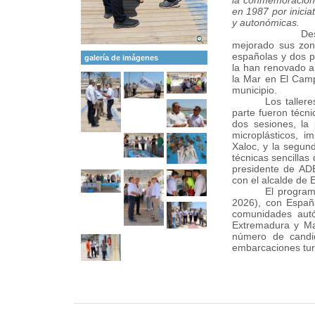
la conmemoración 
en 1987 por inicia
y autonómicas.
Desde ese año
mejorado sus zon
españolas y dos pu
galería de imágenes
la han renovado añ
la Mar en El Campe
municipio.
Los taller
parte fueron técn
dos sesiones, la 
microplásticos, 
Xaloc, y la segun
técnicas sencillas
presidente de ADE
con el alcalde de 
El program
2026), con Españ
comunidades aut
Extremadura y Ma
número de candid
embarcaciones turí