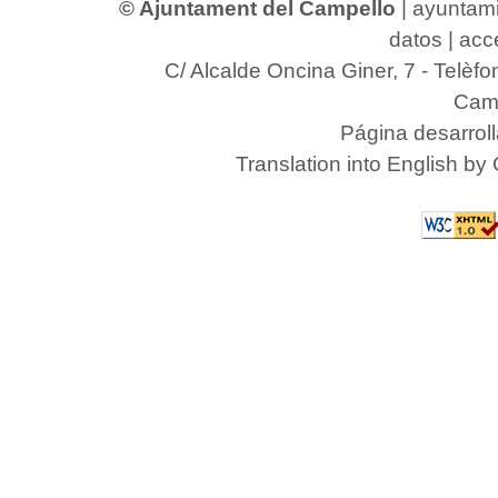
© Ajuntament del Campello
|
ayuntam
datos
|
acce
C/ Alcalde Oncina Giner, 7
- Telèfo
Camp
Página desarrol
Translation into English by