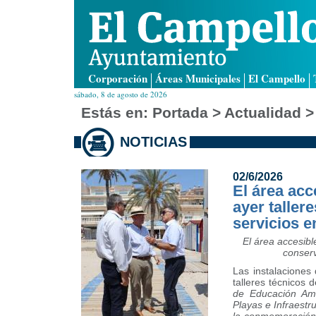
Corporación
Áreas Municipales
El Campello
sábado, 8 de agosto de 2026
Estás en:
Portada
> Actualidad >
NOTICIAS
02/6/2026
El área acc
ayer taller
servicios e
El área accesibl
conserv
Las instalaciones
talleres técnicos 
de Educación Amb
Playas e Infraestr