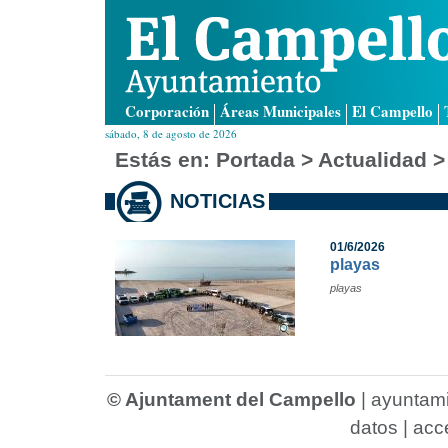
Corporación
Áreas Municipales
El Campello
sábado, 8 de agosto de 2026
Estás en:
Portada
> Actualidad >
NOTICIAS
01/6/2026
playas
playas
© Ajuntament del Campello
|
ayuntam
datos
|
acce