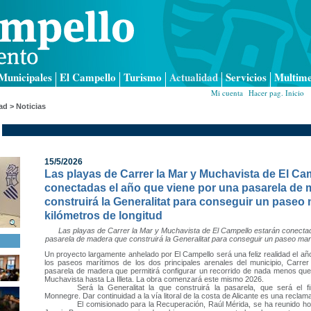
Municipales
El Campello
Turismo
Actualidad
Servicios
Multime
Mi cuenta
|
Hacer pag. Inicio
|
ad > Noticias
15/5/2026
Las playas de Carrer la Mar y Muchavista de El Ca
conectadas el año que viene por una pasarela de
construirá la Generalitat para conseguir un paseo 
kilómetros de longitud
Las playas de Carrer la Mar y Muchavista de El Campello estarán conectad
pasarela de madera que construirá la Generalitat para conseguir un paseo marí
Un proyecto largamente anhelado por El Campello será una feliz realidad el año
los paseos marítimos de los dos principales arenales del municipio, Carre
pasarela de madera que permitirá configurar un recorrido de nada menos que 9
Muchavista hasta La Illeta. La obra comenzará este mismo 2026.
Será la Generalitat la que construirá la pasarela, que será el f
Monnegre. Dar continuidad a la vía litoral de la costa de Alicante es una reclam
El comisionado para la Recuperación, Raúl Mérida, se ha reunido ho