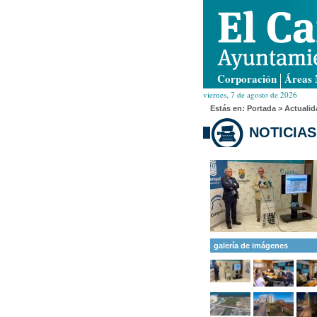
Corporación
Áreas 
viernes, 7 de agosto de 2026
Estás en:
Portada
> Actualid
NOTICIAS
galería de imágenes