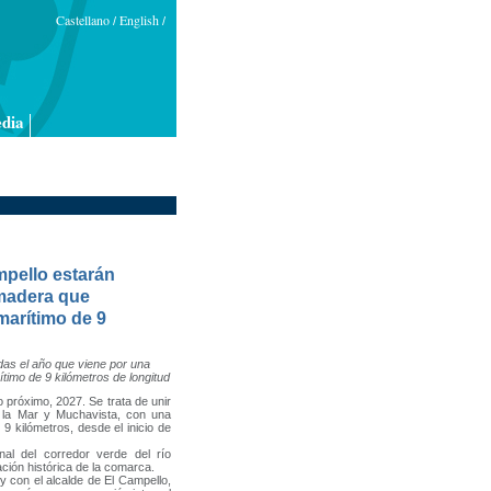
Castellano
English
/
/
dia
mpello estarán
 madera que
marítimo de 9
as el año que viene por una
timo de 9 kilómetros de longitud
 próximo, 2027. Se trata de unir
r la Mar y Muchavista, con una
 kilómetros, desde el inicio de
inal del corredor verde del río
ación histórica de la comarca.
y con el alcalde de El Campello,