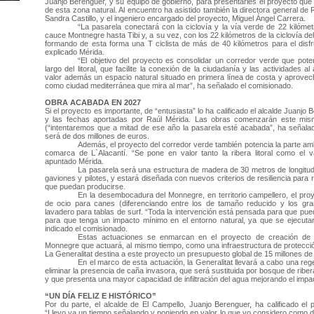
Juanjo Berenguer, y su equipo de gobierno, para presentarles el proyecto que
de esta zona natural. Al encuentro ha asistido también la directora general d
Sandra Castillo, y el ingeniero encargado del proyecto, Miguel Ángel Carrera.
“La pasarela conectará con la ciclovía y la vía verde de 22 kilómetr
cauce Montnegre hasta Tibi y, a su vez, con los 22 kilómetros de la ciclovía del 
formando de esta forma una T ciclista de más de 40 kilómetros para el disfr
explicado Mérida.
“El objetivo del proyecto es consolidar un corredor verde que poten
largo del litoral, que facilite la conexión de la ciudadanía y las actividades al
valor además un espacio natural situado en primera línea de costa y aprovec
como ciudad mediterránea que mira al mar”, ha señalado el comisionado.
OBRA ACABADA EN 2027
Si el proyecto es importante, de “entusiasta” lo ha calificado el alcalde Juanjo 
y las fechas aportadas por Raúl Mérida. Las obras comenzarán este mism
(“intentaremos que a mitad de ese año la pasarela esté acabada”, ha señalad
será de dos millones de euros.
Además, el proyecto del corredor verde también potencia la parte ambien
comarca de L`Alacantí. “Se pone en valor tanto la ribera litoral como el va
apuntado Mérida.
La pasarela será una estructura de madera de 30 metros de longitu
gaviones y pilotes, y estará diseñada con nuevos criterios de resiliencia para 
que puedan producirse.
En la desembocadura del Monnegre, en territorio campellero, el proy
de ocio para canes (diferenciando entre los de tamaño reducido y los gr
lavadero para tablas de surf. “Toda la intervención está pensada para que pued
para que tenga un impacto mínimo en el entorno natural, ya que se ejecutará
indicado el comisionado.
Estas actuaciones se enmarcan en el proyecto de creación de u
Monnegre que actuará, al mismo tiempo, como una infraestructura de protecció
La Generalitat destina a este proyecto un presupuesto global de 15 millones de
En el marco de esta actuación, la Generalitat llevará a cabo una reg
eliminar la presencia de caña invasora, que será sustituida por bosque de ribe
y que presenta una mayor capacidad de infiltración del agua mejorando el impa
“UN DÍA FELIZ E HISTÓRICO”
Por du parte, el alcalde de El Campello, Juanjo Berenguer, ha calificado el 
“Llevo ya un tiempo señalando y poniendo en valor lo que yo considero como dí