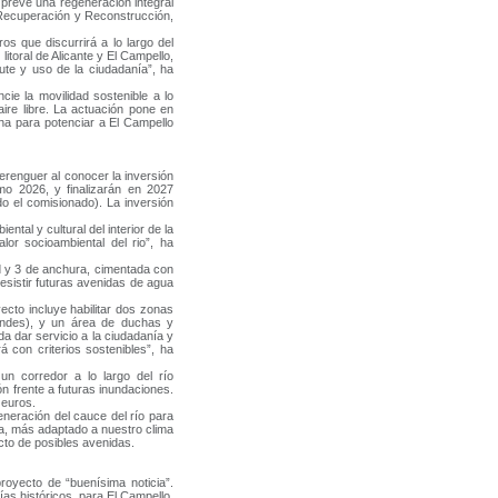
 prevé una regeneración integral
e Recuperación y Reconstrucción,
os que discurrirá a lo largo del
litoral de Alicante y El Campello,
ute y uso de la ciudadanía”, ha
cie la movilidad sostenible a lo
 aire libre. La actuación pone en
ha para potenciar a El Campello
Berenguer al conocer la inversión
o 2026, y finalizarán en 2027
o el comisionado). La inversión
tal y cultural del interior de la
lor socioambiental del rio”, ha
d y 3 de anchura, cimentada con
resistir futuras avenidas de agua
ecto incluye habilitar dos zonas
andes), y un área de duchas y
a dar servicio a la ciudadanía y
 con criterios sostenibles”, ha
n corredor a lo largo del río
n frente a futuras inundaciones.
 euros.
eneración del cauce del río para
ra, más adaptado a nuestro clima
cto de posibles avenidas.
proyecto de “buenísima noticia”.
as históricos, para El Campello,