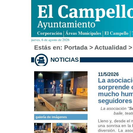
Corporación
Áreas Municipales
El Campello
jueves, 6 de agosto de 2026
Estás en:
Portada
> Actualidad >
NOTICIAS
11/5/2026
La asociac
sorprende c
mucho humo
seguidores
La asociación “
S
baile, tea
galería de imágenes
Lleno y, desde el 
una sonrisa en la
diversión. La asoc