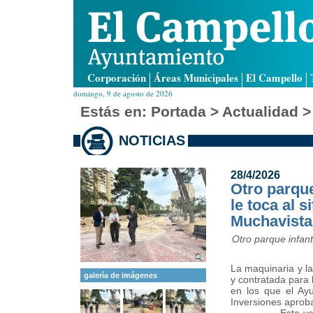
Corporación
Áreas Municipales
El Campello
domingo, 9 de agosto de 2026
Estás en:
Portada
> Actualidad >
NOTICIAS
28/4/2026
Otro parque
le toca al 
Muchavista
Otro parque infant
La maquinaria y l
galería de imágenes
y contratada para 
en los que el Ayu
Inversiones aprob