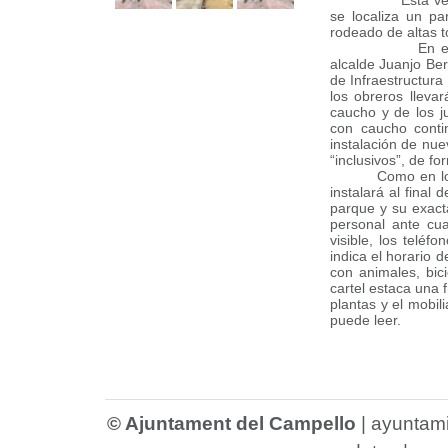
Esta vez la toca
se localiza un pa
rodeado de altas 
En este caso, 
alcalde Juanjo Ber
de Infraestructura
los obreros lleva
caucho y de los j
con caucho contin
instalación de nu
“inclusivos”, de f
Como en lo
instalará al final
parque y su exacta
personal ante cua
visible, los telé
indica el horario d
con animales, bic
cartel estaca una f
plantas y el mobil
puede leer.
© Ajuntament del Campello
|
ayuntam