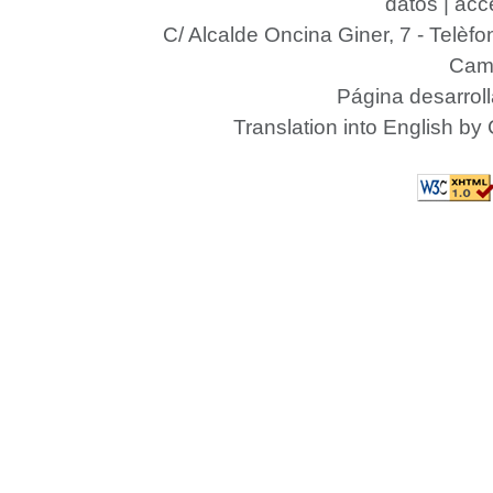
datos
|
acce
C/ Alcalde Oncina Giner, 7
- Telèfo
Camp
Página desarrol
Translation into English by