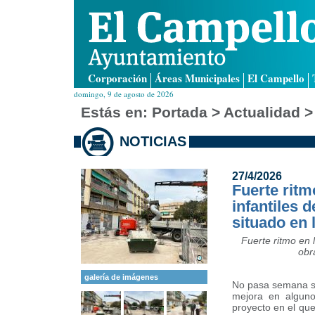
Corporación
Áreas Municipales
El Campello
domingo, 9 de agosto de 2026
Estás en:
Portada
> Actualidad >
NOTICIAS
27/4/2026
Fuerte ritm
infantiles 
situado en 
Fuerte ritmo en 
obr
galería de imágenes
No pasa semana si
mejora en alguno
proyecto en el que