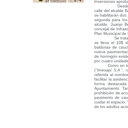
Inversiones aprob
Desde la semana
calle del alcalde
se habilitarán dos
segunda para los
alcalde, Juanjo B
concejal de Infrae
Plan Municipal de 
Se trata de una
se lleva el 10$ d
baldosas de cauch
nueva pavimentaci
de hormigón existe
por cuatro unidad
Como en lo
(“
Imesapi S.A
.”, 
referida al nombr
facilitar la asiste
forma destacada 
Ayuntamiento. Tam
prohibición de acc
pavimento de cauc
cuidar el espacio: 
de los adultos ac