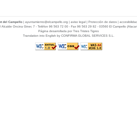
t del Campello
|
ayuntamiento@elcampello.org
|
aviso legal
|
Protección de datos
|
accesibilida
/ Alcalde Oncina Giner, 7
- Telèfon 96 563 72 00 - Fax 96 563 29 82 - 03560 El Campello (Alacan
Página desarrollada por
Tres Tristes Tigres
Translation into English by
CONFIRMA GLOBAL SERVICES S.L.