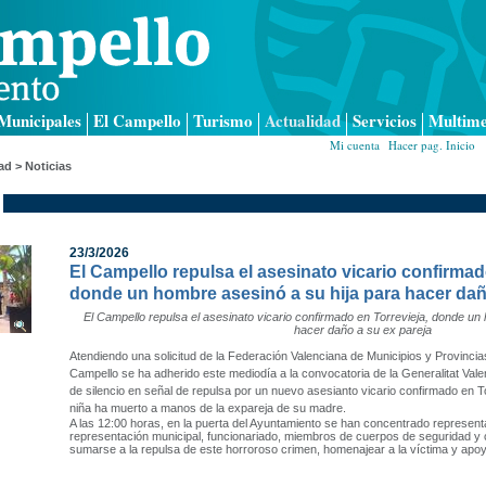
Municipales
El Campello
Turismo
Actualidad
Servicios
Multime
Mi cuenta
|
Hacer pag. Inicio
|
ad > Noticias
23/3/2026
El Campello repulsa el asesinato vicario confirmad
donde un hombre asesinó a su hija para hacer dañ
El Campello repulsa el asesinato vicario confirmado en Torrevieja, donde un
hacer daño a su ex pareja
Atendiendo una solicitud de la Federación Valenciana de Municipios y Provincia
Campello se ha adherido este mediodía a la convocatoria de la Generalitat Val
de silencio en señal de repulsa por un nuevo asesianto vicario confirmado en T
niña ha muerto a manos de la expareja de su madre.
A las 12:00 horas, en la puerta del Ayuntamiento se han concentrado representa
representación municipal, funcionariado, miembros de cuerpos de seguridad y
sumarse a la repulsa de este horroroso crimen, homenajear a la víctima y apoy