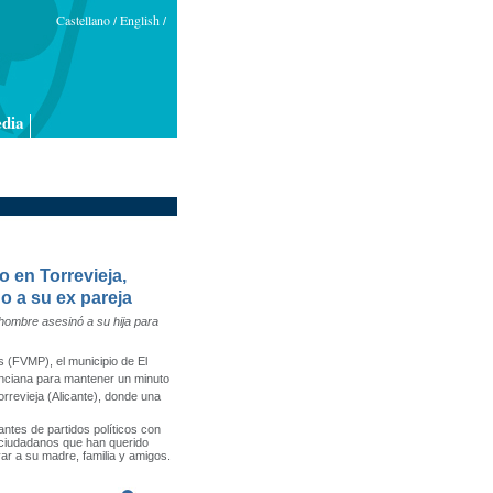
Castellano
English
/
/
dia
o en Torrevieja,
o a su ex pareja
 hombre asesinó a su hija para
s (FVMP), el municipio de El
enciana para mantener un minuto
orrevieja (Alicante), donde una
ntes de partidos políticos con
 ciudadanos que han querido
ar a su madre, familia y amigos.