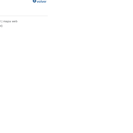
volver
d
|
mapa web
t)