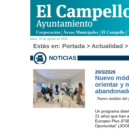
Corporación
Áreas Municipales
El Campello
lunes, 10 de agosto de 2026
Estás en:
Portada
> Actualidad >
NOTICIAS
20/3/2026
Nuevo módu
orientar y 
abandonado
Nuevo módulo del pr
Un p
rograma diseñ
21 años que han 
Europeo Plus (FSE+
Oportunitat” (JOO