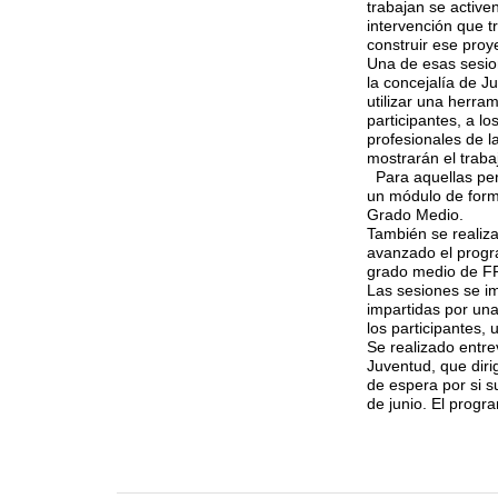
trabajan se active
intervención que t
construir ese proy
Una de esas sesio
la concejalía de J
utilizar una
herram
participantes,
a lo
profesionales de l
mostrarán el traba
Para aquellas p
un módulo de form
Grado Medio.
T
ambién se realiza
avanzado el progr
grado medio de FP 
Las sesiones se im
impartidas por una
los participantes,
Se realizado entre
Juventud, que diri
de espera por si 
de junio. El progr