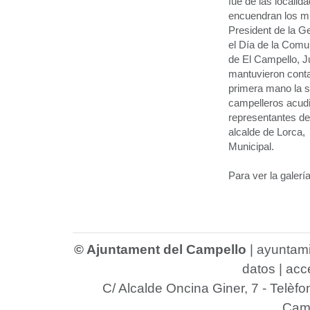
fue de las locali
encuendran los mun
President de la Ge
el Día de la Comu
de El Campello, J
mantuvieron conta
primera mano la si
campelleros acudi
representantes de 
alcalde de Lorca,
Municipal.
Para ver la galerí
© Ajuntament del Campello
|
ayuntam
datos
|
acce
C/ Alcalde Oncina Giner, 7
- Telèfo
Camp