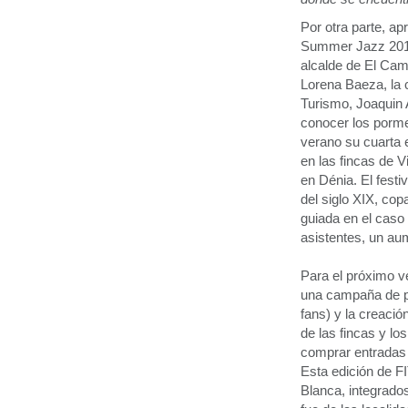
Por otra parte, a
Summer Jazz 2012,
alcalde de El Cam
Lorena Baeza, la c
Turismo, Joaquin A
conocer los porme
verano su cuarta e
en las fincas de V
en Dénia. El fest
del siglo XIX, cop
guiada en el caso
asistentes, un au
Para el próximo v
una campaña de pu
fans) y la creació
de las fincas y l
comprar entradas 
Esta edición de F
Blanca, integrado