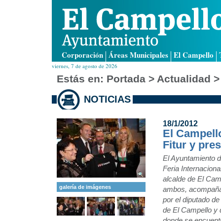
Corporación
Áreas Municipales
El Campello
viernes, 7 de agosto de 2026
Estás en:
Portada
> Actualidad >
NOTICIAS
18/1/2012
El Campell
Fitur y pre
El Ayuntamiento d
Feria Internacion
alcalde de El Cam
galería de imágenes
ambos, acompañado
por el diputado de
de El Campello y 
donde se encuent