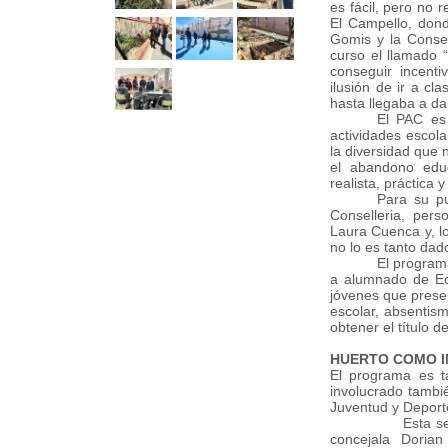
es fácil, pero no r
El Campello, dond
Gomis y la Consel
curso el llamado
conseguir incent
ilusión de ir a c
hasta llegaba a da
El PAC es 
actividades escol
la diversidad que 
el abandono educ
realista, práctica
Para su p
Conselleria, pers
Laura Cuenca y, lo
no lo es tanto dad
El program
a alumnado de Edu
jóvenes que prese
escolar, absentis
obtener el título 
HUERTO COMO I
El programa es t
involucrado tambi
Juventud y Deport
Esta semana lo 
concejala Doria