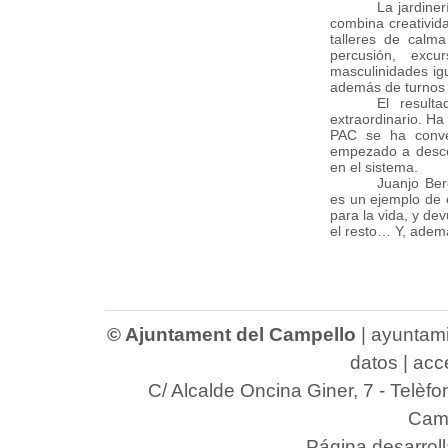
La jardine
combina creativida
talleres de calma
percusión, excu
masculinidades igu
además de turnos
El result
extraordinario. Ha 
PAC se ha conve
empezado a descon
en el sistema.
Juanjo Ber
es un ejemplo de 
para la vida, y de
el resto… Y, ademá
© Ajuntament del Campello
|
ayuntam
datos
|
acce
C/ Alcalde Oncina Giner, 7
- Telèfo
Camp
Página desarrol