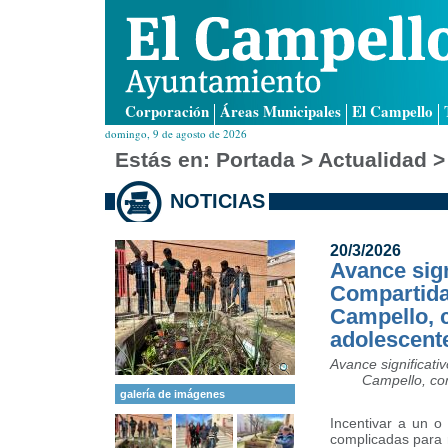
Corporación
Áreas Municipales
El Campello
domingo, 9 de agosto de 2026
Estás en:
Portada
> Actualidad >
NOTICIAS
20/3/2026
Avance sign
Compartida d
Campello, c
adolescent
Avance significativ
Campello, con
galería de imágenes
Incentivar a un o
complicadas para 