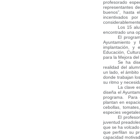
profesorado espec
representantes de
buenos”, hasta 
incentivados po
considerablemente
Los 15 al
encontrado una op
El program
Ayuntamiento y 
implantación, y
Educación, Cultur
para la Mejora del
Se ha dis
realidad del alum
un lado, el ámbit
donde trabajan lo
su ritmo y necesid
La clave e
diseña el Ayuntam
programa. Para e
plantan en espaci
cebollas, tomates
especies vegetale
El profeso
juventud preadoles
que se ha volcado
que perfilan su pr
capacidad motivad