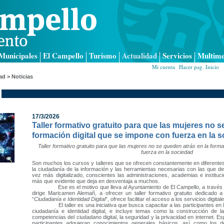
Municipales
El Campello
Turismo
Actualidad
Servicios
Multime
Mi cuenta
|
Hacer pag. Inicio
|
ad > Noticias
17/3/2026
Taller formativo gratuito para que las mujeres no s
formación digital que se impone con fuerza en la 
Taller formativo gratuito para que las mujeres no se queden atrás en la forma
fuerza en la sociedad
Son muchos los cursos y talleres que se ofrecen constantemente en diferente
la ciudadanía de la información y las herramientas necesarias con las que
vez más digitalizado, conscientes las administraciones, academias e institu
más que evidente que deja en desventaja a muchos.
Ese es el motivo que lleva al Ayuntamiento de El Campello, a través de 
dirige Maricamen Alemañ, a ofrecer un taller formativo gratuito dedicado a 
“
Ciudadanía e Identidad Digital
”, ofrece facilitar el acceso a los servicios digita
El taller es una iniciativa que busca capacitar a las participantes en 
ciudadanía e identidad digital, e incluye temas como la construcción de la i
competencias del ciudadano digital, la seguridad y la privacidad en internet. 
participantes adquieran conocimientos generales básicos, así como los d