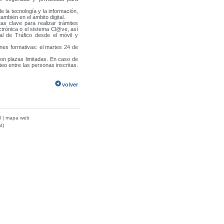
 la tecnología y la información,
mbién en el ámbito digital.
as clave para realizar trámites
ectrónica o el sistema Cl@ve, así
l de Tráfico desde el móvil y
ones formativas: el martes 24 de
con plazas limitadas. En caso de
teo entre las personas inscritas.
volver
d
|
mapa web
t)