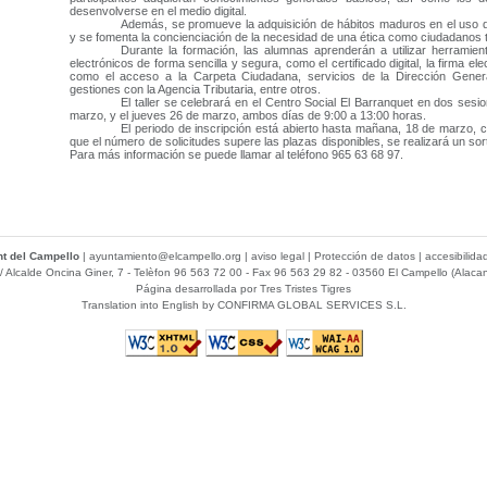
desenvolverse en el medio digital.
Además, se promueve la adquisición de hábitos maduros en el uso de
y se fomenta la concienciación de la necesidad de una ética como ciudadanos ta
Durante la formación, las alumnas aprenderán a utilizar herramient
electrónicos de forma sencilla y segura, como el certificado digital, la firma el
como el acceso a la Carpeta Ciudadana, servicios de la Dirección Genera
gestiones con la Agencia Tributaria, entre otros.
El taller se celebrará en el Centro Social El Barranquet en dos sesi
marzo, y el jueves 26 de marzo, ambos días de 9:00 a 13:00 horas.
El periodo de inscripción está abierto hasta mañana, 18 de marzo, 
que el número de solicitudes supere las plazas disponibles, se realizará un sor
Para más información se puede llamar al teléfono 965 63 68 97.
t del Campello
|
ayuntamiento@elcampello.org
|
aviso legal
|
Protección de datos
|
accesibilida
/ Alcalde Oncina Giner, 7
- Telèfon 96 563 72 00 - Fax 96 563 29 82 - 03560 El Campello (Alacan
Página desarrollada por
Tres Tristes Tigres
Translation into English by
CONFIRMA GLOBAL SERVICES S.L.