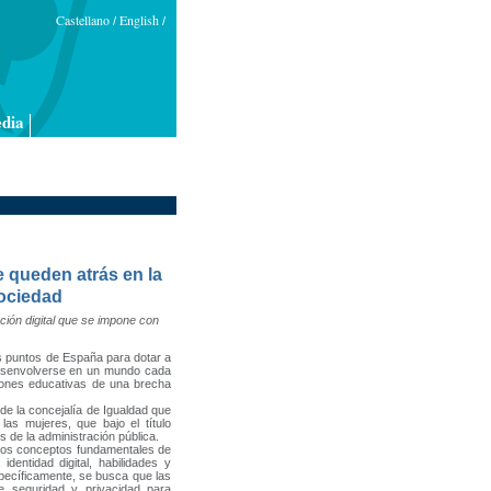
Castellano
English
/
/
dia
e queden atrás en la
sociedad
ción digital que se impone con
s puntos de España para dotar a
 desenvolverse en un mundo cada
ciones educativas de una brecha
la concejalía de Igualdad que
las mujeres, que bajo el título
les de la administración pública.
los conceptos fundamentales de
dentidad digital, habilidades y
Específicamente, se busca que las
e seguridad y privacidad para