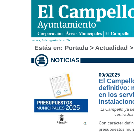
Corporación
Áreas Municipales
El Campello
jueves, 6 de agosto de 2026
Estás en:
Portada
> Actualidad >
NOTICIAS
09/9/2025
El Campell
definitivo:
en los serv
instalacion
El Campello ya ti
centrados 
Con carácter defin
presupuestos munic