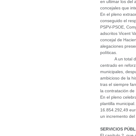
en ultimar los del
concejales que int
En el pleno extra
conseguido el resp
PSPV-PSOE, Compr
adscritos Vicent V
concejal de Hacie
alegaciones presen
políticas.
A un total
centrado en reforz
municipales, desp
ambicioso de la hi
tras el siempre fa
la contratación de
En el pleno celeb
plantilla municipa
16.854.292,49 euro
un incremento del
SERVICIOS PÚBL
El capítulo 2, que