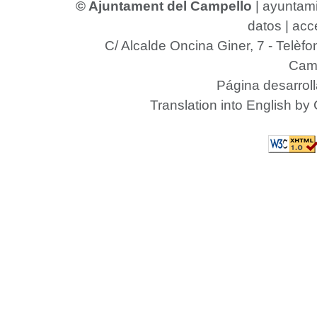
© Ajuntament del Campello
|
ayuntam
datos
|
acce
C/ Alcalde Oncina Giner, 7
- Telèfo
Camp
Página desarrol
Translation into English by