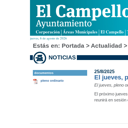
Corporación
Áreas Municipales
El Campello
jueves, 6 de agosto de 2026
Estás en:
Portada
> Actualidad >
NOTICIAS
25/8/2025
documentos
El jueves, 
pleno ordinario
El jueves, pleno o
El próximo jueves
reunirá en sesión 