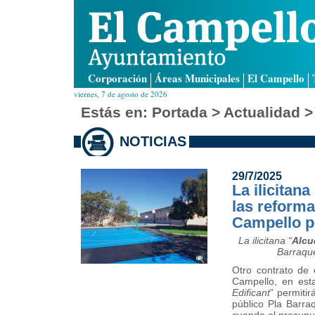
Corporación
Áreas Municipales
El Campello
viernes, 7 de agosto de 2026
Estás en:
Portada
> Actualidad >
NOTICIAS
29/7/2025
La ilicitan
las reforma
Campello p
La ilicitana “
Alcu
Barraque
Otro contrato de 
Campello, en esta
Edificant
” permitir
público Pla Barra