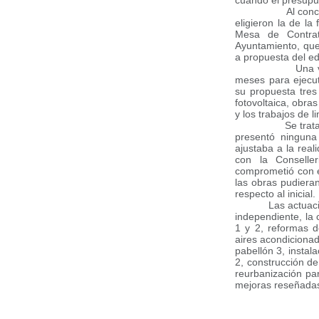
cuando el presupue
Al concurso púb
eligieron la de la 
Mesa de Contrat
Ayuntamiento, que
a propuesta del ed
Una vez firmad
meses para ejecuta
su propuesta tres
fotovoltaica, obr
y los trabajos de l
Se trata de un 
presentó ninguna
ajustaba a la rea
con la Conselle
comprometió con el
las obras pudiera
respecto al inicial.
Las actuac
independiente, la
1 y 2, reformas d
aires acondicionad
pabellón 3, instal
2, construcción de
reurbanización par
mejoras reseñada