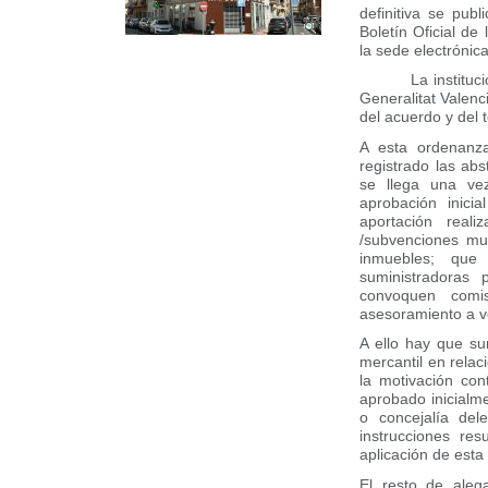
definitiva se pub
Boletín Oficial de
la sede electrónic
La instituc
Generalitat Valenc
del acuerdo y del 
A esta ordenan
registrado las a
se llega una vez
aprobación inic
aportación real
/subvenciones mun
inmuebles; que
suministradoras 
convoquen comis
asesoramiento a v
A ello hay que s
mercantil en relac
la motivación con
aprobado inicialme
o concejalía del
instrucciones res
aplicación de esta
El resto de aleg