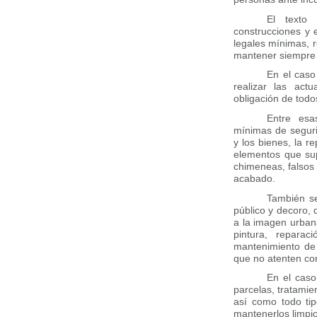
El texto 
construcciones y 
legales mínimas, r
mantener siempre l
En el caso
realizar las act
obligación de tod
Entre esa
mínimas de seguri
y los bienes, la r
elementos que sup
chimeneas, falsos 
acabado.
También se
público y decoro, 
a la imagen urban
pintura, repara
mantenimiento de 
que no atenten cont
En el caso
parcelas, tratamien
así como todo ti
mantenerlos limpio