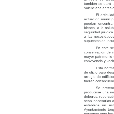
también se dará t
Valenciana antes d
El articul
actuación municip
puedan encontrar
bienes, a la salu
seguridad jurídica
a las necesidades
supuestos de incu
En este se
conservación de i
mayor patrimonio d
convivencia y veci
Esta normat
de oficio para des
arreglo de edifici
fueran consecuenc
Se preten
producirse una in
deberes, repercut
sean necesarias a
establece un sis
Ayuntamiento teng
personas ante incu