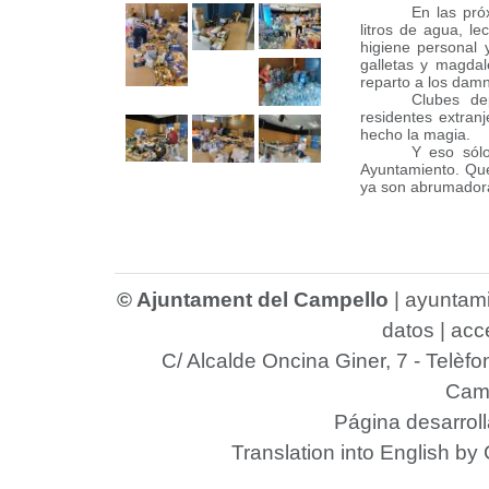
En las pró
litros de agua, l
higiene personal 
galletas y magda
reparto a los damn
Clubes dep
residentes extran
hecho la magia.
Y eso sólo
Ayuntamiento. Que
ya son abrumadora
© Ajuntament del Campello
|
ayuntam
datos
|
acce
C/ Alcalde Oncina Giner, 7
- Telèfo
Camp
Página desarrol
Translation into English by