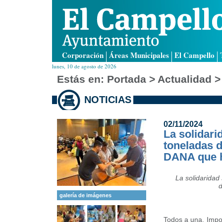
Corporación
Áreas Municipales
El Campello
lunes, 10 de agosto de 2026
Estás en:
Portada
> Actualidad >
NOTICIAS
02/11/2024
La solidar
toneladas d
DANA que h
La solidaridad
d
galería de imágenes
Todos a una. Impos