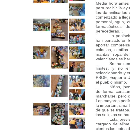
Media hora antes 
para recibir la ay
los damnificados
comenzado a llega
personal, agua, z
farmacéuticos d
perecederas…
La poblaci
han pensado en lo
aportar comprensa
colonias, cepillo
mantas, ropa de
valencianos se ha
Se ha dem
límites, y no e
seleccionando y e
PSOE, Esquerra Un
el pueblo mismo.
Niños, jóv
de forma constan
marcharse, pero c
Los mayores pedía
la importantísima 
de qué se trataba.
los sollozos se ha
Está previ
cargado de alimen
cientos los botes 