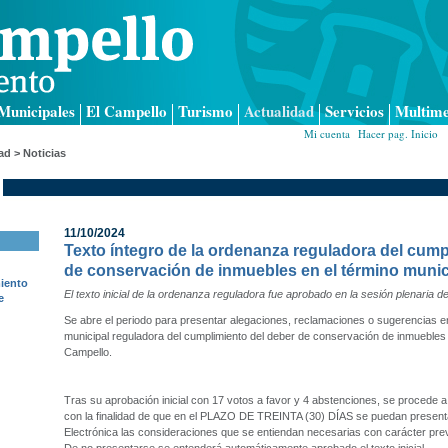
Municipales
El Campello
Turismo
Actualidad
Servicios
Multime
Mi cuenta
|
Hacer pag. Inicio
|
ad > Noticias
11/10/2024
Texto íntegro de la ordenanza reguladora del cump
de conservación de inmuebles en el término munic
iento
El texto inicial de la ordenanza reguladora fue aprobado en la sesión plenaria
e
Se abre el periodo para presentar alegaciones, reclamaciones o sugerencias e
municipal reguladora del cumplimiento del deber de conservación de inmuebles 
Campello.
Tras su aprobación inicial con 17 votos a favor y 4 abstenciones, se procede a la
con la finalidad de que en el PLAZO DE TREINTA (30) DÍAS se puedan presenta
Electrónica las consideraciones que se entiendan necesarias con carácter previ