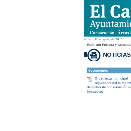
Corporación
Áreas 
sábado, 8 de agosto de 2026
Estás en:
Portada
> Actualid
NOTICIAS
documentos
Ordenanza municipal
reguladora del cumplim
del deber de conservación d
inmuebles