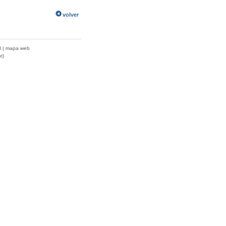
volver
d
|
mapa web
t)