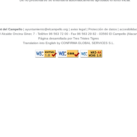
De no presentarse se entenderá automáticamente aprobado el texto inicial.
t del Campello
|
ayuntamiento@elcampello.org
|
aviso legal
|
Protección de datos
|
accesibilida
/ Alcalde Oncina Giner, 7
- Telèfon 96 563 72 00 - Fax 96 563 29 82 - 03560 El Campello (Alacan
Página desarrollada por
Tres Tristes Tigres
Translation into English by
CONFIRMA GLOBAL SERVICES S.L.