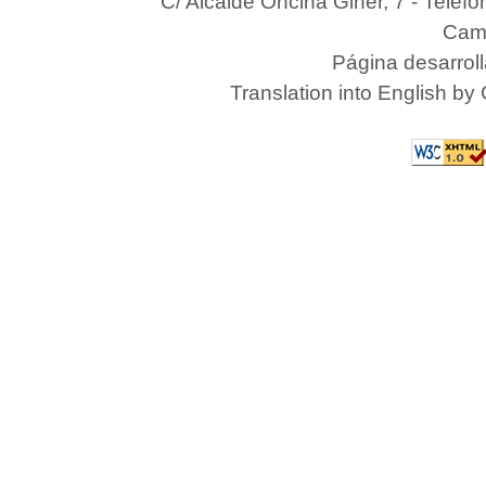
C/ Alcalde Oncina Giner, 7
- Telèfo
Camp
Página desarrol
Translation into English by