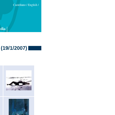
Castellano
English
/
/
dia
(19/1/2007)