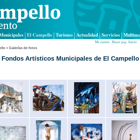
Municipales
El Campello
Turismo
Actualidad
Servicios
Multime
Mi cuenta
|
Hacer pag. Inicio
|
llo >
Galerías de fotos
 Fondos Artísticos Municipales de El Campello 