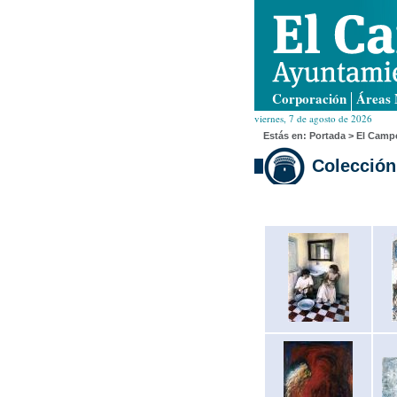
Corporación
Áreas 
viernes, 7 de agosto de 2026
Estás en:
Portada
> El Campe
Colección