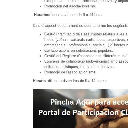
excepto las culturales, artísticas, festivas y depor
Promoción del asociacionismo.
Horarios:
lunes a viernes de 9 a 14 horas.
Dins d' aquest departament es duen a terme les següents
Gestió i tramitació dels assumptes relatius a les a
índole (veïnals, culturals i artístiques. esportives,
empresarials i professionals, socials...) d' interès 
Col·laboracions en celebracions populars.
Gestió del Registre d'associacions d'interès munici
Convenis de colaboració (subvencions) amb associ
culturals, artístiques, festives i esportives.
Promoció de l'associacionisme.
Horaris
: dilluns a divendres de 9 a 14 hores.