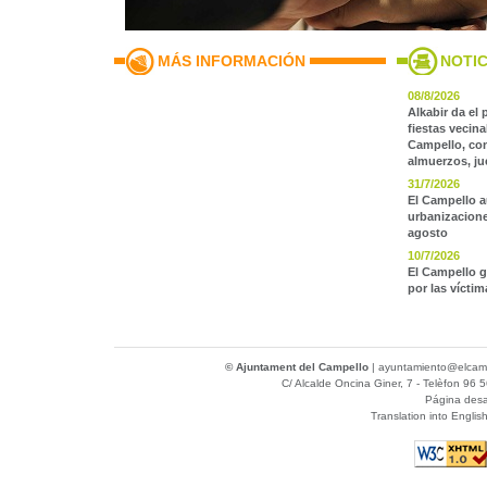
MÁS INFORMACIÓN
NOTIC
08/8/2026
Alkabir da el 
fiestas vecin
Campello, con
almuerzos, j
31/7/2026
El Campello a
urbanizaciones
agosto
10/7/2026
El Campello g
por las vícti
© Ajuntament del Campello
|
ayuntamiento@elcamp
C/ Alcalde Oncina Giner, 7
- Telèfon 96 5
Página desa
Translation into Englis