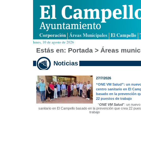
Corporación
Áreas Municipales
El Campello
lunes, 10 de agosto de 2026
Estás en:
Portada
>
Áreas munic
Noticias
27/7/2026
“ONE VM Salud”: un nuev
centro sanitario en El Cam
basado en la prevención q
22 puestos de trabajo
“
ONE VM Salud
”: un nuevo
sanitario en El Campello basado en la prevención que crea 22 pues
trabajo