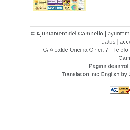
© Ajuntament del Campello
|
ayuntam
datos
|
acce
C/ Alcalde Oncina Giner, 7
- Telèfo
Camp
Página desarrol
Translation into English by