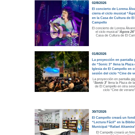
02/8/2026
El concierto de Lorena Álv
cierra el ciclo musical “Ág
en la Casa de Cultura de El
Campello
El concierto de Lorena Álvare
el ciclo musical “
Ágora 26
”
Casa de Cultura de El Cam
01/8/2026
La proyección en pantalla 
de “Sonic 3” llena la Plaza 
Iglesia de El Campello en o
sesión del ciclo “Cine de 
La proyección en pantalla gi
“
Sonic 3
” llena la Plaza de la
de El Campello en otra sesi
ciclo “Cine de verano
30/7/2026
El Campello creará un fon
“Lectura Fácil” en la Bibli
Municipal “Rafael Altamira
El Campello creará un fon