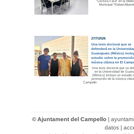
“Lectura Fácil” en la Bibli
Municipal “Rafael Altami
27/7/2026
Una tesis doctoral que se
defenderá en la Universida
Guanajuato (México) inclu
estudio sobre la promoción
música clásica en El Campe
Una tesis doctoral que se de
en la Universidad de Guan
(México) incluye un estudio 
promoción de la música clási
Campello
© Ajuntament del Campello
|
ayuntam
datos
|
acce