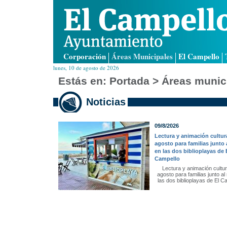
Corporación
Áreas Municipales
El Campello
lunes, 10 de agosto de 2026
Estás en:
Portada
>
Áreas munic
Noticias
09/8/2026
Lectura y animación cultur
agosto para familias junto 
en las dos biblioplayas de 
Campello
Lectura y animación cultur
agosto para familias junto al
las dos biblioplayas de El C