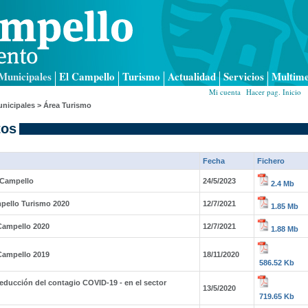
Municipales
El Campello
Turismo
Actualidad
Servicios
Multime
Mi cuenta
|
Hacer pag. Inicio
|
nicipales
>
Área Turismo
os
Fecha
Fichero
 Campello
24/5/2023
2.4 Mb
mpello Turismo 2020
12/7/2021
1.85 Mb
Campello 2020
12/7/2021
1.88 Mb
Campello 2019
18/11/2020
586.52 Kb
educción del contagio COVID-19 - en el sector
13/5/2020
719.65 Kb