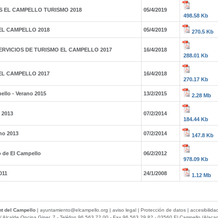
S EL CAMPELLO TURISMO 2018
05/4/2019
498.58 Kb
EL CAMPELLO 2018
05/4/2019
270.5 Kb
ERVICIOS DE TURISMO EL CAMPELLO 2017
16/4/2018
288.01 Kb
EL CAMPELLO 2017
16/4/2018
270.17 Kb
llo - Verano 2015
13/2/2015
2.28 Mb
 2013
07/2/2014
184.44 Kb
no 2013
07/2/2014
147.8 Kb
o de El Campello
06/2/2012
978.09 Kb
011
24/1/2008
1.12 Mb
t del Campello
|
ayuntamiento@elcampello.org
|
aviso legal
|
Protección de datos
|
accesibilida
/ Alcalde Oncina Giner, 7
- Telèfon 96 563 72 00 - Fax 96 563 29 82 - 03560 El Campello (Alacan