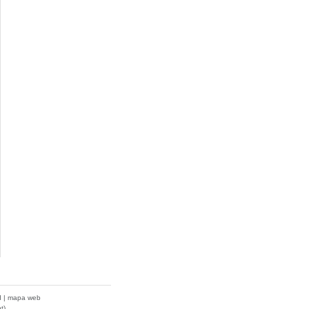
d
|
mapa web
t)